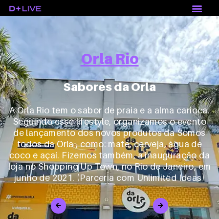
Orla Rio
Sabores da Orla
A Orla Rio tem o sabor de praia e a alma carioca.
Seguindo esse lifestyle, organizamos o evento
de lançamento dos novos produtos da Somos
todos da Orla , como: mate, cerveja, água de
coco e açaí. Fizemos também, a inauguração da
loja no Shopping Up Town, no Rio de Janeiro, em
junho de 2021. (Parceria com Unlimited Ideas)